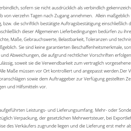
rbindlich, sofern sie nicht ausdrücklich als verbindlich gekennzei
alb von vierzehn Tagen nach Zugang annehmen. Allein maßgeblich
ag, bzw. die schriftlich bestätigte Auftragsbestätigung einschließl
chließlich dieser Allgemeinen Lieferbedingungen bedürfen zu ihre
chte, Maße, Gebrauchswerte, Belastbarkeit, Toleranzen und techni
geblich. Sie sind keine garantierten Beschaffenheitsmerkmale, 
und Abweichungen, die aufgrund rechtlicher Vorschriften erfolgen
 zulässig, soweit sie die Verwendbarkeit zum vertraglich vorgeseh
lle Maße müssen vor Ort kontrolliert und angepasst werden.Der V
ranschlägen sowie dem Auftraggeber zur Verfügung gestellten Ze
n und Hilfsmitteln vor.
n aufgeführten Leistungs- und Lieferungsumfang. Mehr- oder Sonde
üglich Verpackung, der gesetzlichen Mehrwertsteuer, bei Exportli
se des Verkäufers zugrunde liegen und die Lieferung erst mehr als