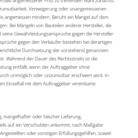
erhalb angemessener Frist zu treffenden Wahl zunächst
, Unzumutbarkeit, Verweigerung oder unangemessenen
eis angemessen mindern. Beruht ein Mangel auf dem
n. Bei Mängeln von Bauteilen anderer Hersteller, die
hl seine Gewährleistungsansprüche gegen die Hersteller
sprüche gegen den Verkäufer bestehen bei derartigen
erichtliche Durchsetzung der vorstehend genannten
st. Während der Dauer des Rechtsstreits ist die
tung entfällt, wenn der Auftraggeber ohne
durch unmöglich oder unzumutbar erschwert wird. In
m Einzelfall mit dem Auftraggeber vereinbarte
 mangelhafter oder falscher Lieferung,
eweils auf ein Verschulden ankommt, nach Maßgabe
 Angestellten oder sonstigen Erfüllungsgehilfen, soweit