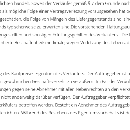
Pflichten handelt. Soweit der Verkäufer gemäß § 7 dem Grunde nach 
s als mögliche Folge einer Vertragsverletzung vorausgesehen hat o
eschäden, die Folge von Mängeln des Liefergegenstands sind, sin
 typischerweise zu erwarten sind.Die vorstehenden Haftungsaus
ngestellten und sonstigen Erfüllungsgehilfen des Verkäufers. Die 
rantierte Beschaffenheitsmerkmale, wegen Verletzung des Lebens,
ng des Kaufpreises Eigentum des Verkäufers. Der Auftraggeber ist b
 gewöhnlichen Geschäftsverkehr zu veräußern. Im Fall der Veräuß
ngen gegen seine Abnehmer mit allen Nebenrechten an den Verkäufe
nicht anderweitig darüber verfügen. Der Auftraggeber verpflichte
Verkäufers betroffen werden. Besteht ein Abnehmer des Auftraggeb
nterrichten. Während des Bestehens des Eigentumsvorbehalts ist 