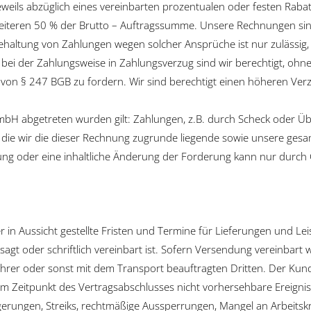
(jeweils abzüglich eines vereinbarten prozentualen oder festen Rab
weiteren 50 % der Brutto – Auftragssumme. Unsere Rechnungen sin
altung von Zahlungen wegen solcher Ansprüche ist nur zulässig,
r bei der Zahlungsweise in Zahlungsverzug sind wir berechtigt, oh
von § 247 BGB zu fordern. Wir sind berechtigt einen höheren Ver
mbH abgetreten wurden gilt: Zahlungen, z.B. durch Scheck oder Ü
 die wir die dieser Rechnung zugrunde liegende sowie unsere ge
ung oder eine inhaltliche Änderung der Forderung kann nur durch
 in Aussicht gestellte Fristen und Termine für Lieferungen und Lei
esagt oder schriftlich vereinbart ist. Sofern Versendung vereinbart 
hrer oder sonst mit dem Transport beauftragten Dritten. Der Kund
m Zeitpunkt des Vertragsabschlusses nicht vorhersehbare Ereignisse
erungen, Streiks, rechtmäßige Aussperrungen, Mangel an Arbeitskrä