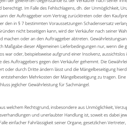
n der gelieferten Gegenstände ist der Verkäufer nach seiner inn
nd berechtigt. Im Falle des Fehlschlagens, dh. der Unmöglichkeit
kann der Auftraggeber vom Vertrag zurücktreten oder den Kaufpr
er den in § 7 bestimmten Voraussetzungen Schadensersatz verlange
 Gründen nicht beseitigen kann, wird der Verkäufer nach seiner Wa
nd machen oder an den Auftraggeber abtreten. Gewährleistungsan
h Maßgabe dieser Allgemeinen Lieferbedingungen nur, wenn die g
s war oder, beispielsweise aufgrund einer Insolvenz, aussichtslos i
 des Auftraggebers gegen den Verkäufer gehemmt. Die Gewährleis
t oder durch Dritte ändern lässt und die Mängelbeseitigung hier
 entstehenden Mehrkosten der Mängelbeseitigung zu tragen. Eine i
hluss jeglicher Gewährleistung für Sachmängel.
 aus welchem Rechtsgrund, insbesondere aus Unmöglichkeit, Verzug,
ragsverhandlungen und unerlaubter Handlung ist, soweit es dabei j
alle einfacher Fahrlässigkeit seiner Organe, gesetzlichen Vertreter,