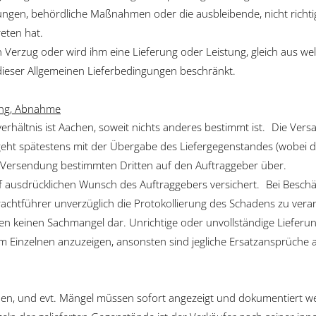
n, behördliche Maßnahmen oder die ausbleibende, nicht richtige 
reten hat.
n Verzug oder wird ihm eine Lieferung oder Leistung, gleich aus w
ieser Allgemeinen Lieferbedingungen beschränkt.
ang, Abnahme
sverhältnis ist Aachen, soweit nichts anderes bestimmt ist. Die V
eht spätestens mit der Übergabe des Liefergegenstandes (wobei d
r Versendung bestimmten Dritten auf den Auftraggeber über.
f ausdrücklichen Wunsch des Auftraggebers versichert. Bei Besch
rachtführer unverzüglich die Protokollierung des Schadens zu vera
llen keinen Sachmangel dar. Unrichtige oder unvollständige Liefer
m Einzelnen anzuzeigen, ansonsten sind jegliche Ersatzansprüche 
erden, und evt. Mängel müssen sofort angezeigt und dokumentiert we