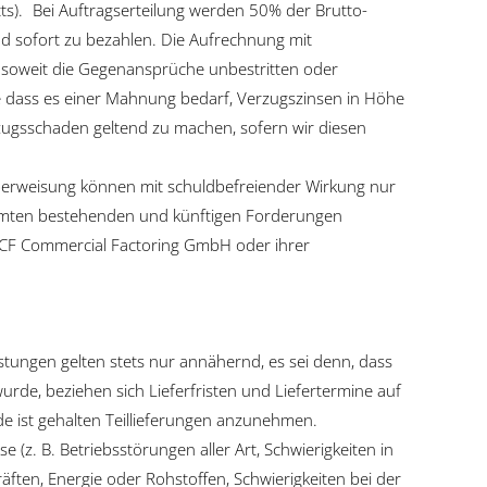
atts). Bei Auftragserteilung werden 50% der Brutto-
d sofort zu bezahlen. Die Aufrechnung mit
 soweit die Gegenansprüche unbestritten oder
ne dass es einer Mahnung bedarf, Verzugszinsen in Höhe
zugsschaden geltend zu machen, sofern wir diesen
berweisung können mit schuldbefreiender Wirkung nur
samten bestehenden und künftigen Forderungen
 CF Commercial Factoring GmbH oder ihrer
stungen gelten stets nur annähernd, es sei denn, dass
wurde, beziehen sich Lieferfristen und Liefertermine auf
e ist gehalten Teillieferungen anzunehmen.
 (z. B. Betriebsstörungen aller Art, Schwierigkeiten in
ften, Energie oder Rohstoffen, Schwierigkeiten bei der